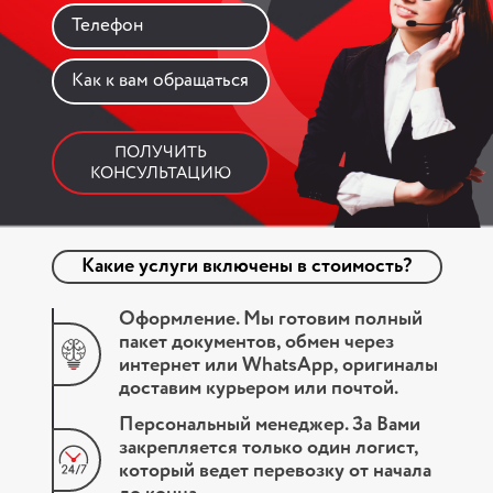
отдельное авто.
подтверждаю, что ознакомлен и согласен с
Ус
что ознакомлен и согласен с Политикой
Политикой конфиденциальности данного сайта.
отд
Заказать
конфиденциальности данного сайта.
Стоимость:
Коммерческая информация руб. без НДС.
Ст
Заказать звонок
Ко
ПОЛУЧИТЬ
КОНСУЛЬТАЦИЮ
Какие услуги включены в стоимость?
Оформление. Мы готовим полный
пакет документов, обмен через
интернет или WhatsApp, оригиналы
доставим курьером или почтой.
Персональный менеджер. За Вами
закрепляется только один логист,
который ведет перевозку от начала