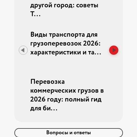
|...
другой город: советы
они нужны
Т...
лининград
Виды транспорта для
Рынок гр
ила
грузоперевозок 2026:
2026: эко
ист и...
характеристики и та...
беспилот
ст...
Перевозка
Как пере
коммерческих грузов в
без стрес
2026 году: полный гид
7 советов
для би...
Вопросы и ответы