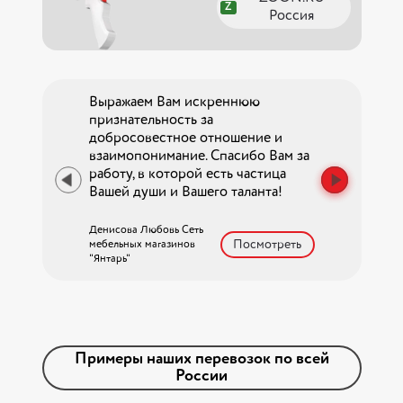
Z
Россия
ства, ООО
Выражаем Вам искреннюю
Особенно ва
признательность за
профессиона
екомендовал
добросовестное отношение и
логистов ком
 и надёжный
взаимопонимание. Спасибо Вам за
в любой моме
оевременно
работу, в которой есть частица
поставленную
язательства.
Вашей души и Вашего таланта!
наших грузов.
омпании
индивидуаль
ионализмом,
внимание к к
Денисова Любовь Сеть
Посмотреть
готовностью
мебельных магазинов
поставке...
"Янтарь"
на
Гайдамак А.Ю. О
«Газсервис+»
осмотреть
Примеры наших перевозок по всей
России