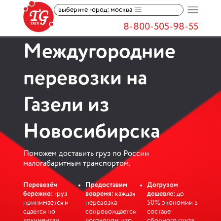
выберите город: москва
8-800-505-98-55
Междугородние
перевозки на
Газели из
Новосибирска
Поможем доставить груз по России
малогабаритным транспортом.
Перевезём
Предоставим
Догрузом
бережно:
груз
вовремя:
каждая
дешевле:
до
принимается и
перевозка
50% экономии в
сдаётся по
сопровождается
составе
документам,
договором, что
сборного груза