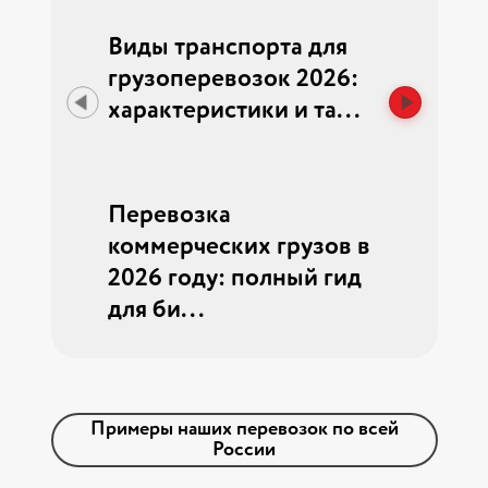
лининград
Виды транспорта для
Рынок гр
ила
грузоперевозок 2026:
2026: эко
ист и...
характеристики и та...
беспилот
ст...
Перевозка
Как пере
коммерческих грузов в
без стрес
2026 году: полный гид
7 советов
для би...
Примеры наших перевозок по всей
России