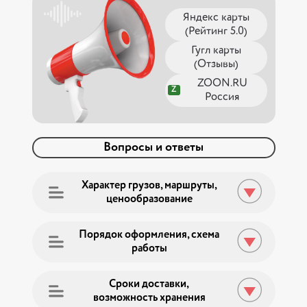
Яндекс карты
(Рейтинг 5.0)
Гугл карты
(Отзывы)
ZOON.RU
Z
Россия
Вопросы и ответы
Характер грузов, маршруты,
ценообразование
Проконсультироваться у
специалиста
Порядок оформления, схема
работы
ОТДЕЛЬНЫЙ
Выберите удобный способ связи:
СБОРНЫЙ ГРУЗ
АВТОМОБИЛЬ
БЫСТРЫЙ ЗАКАЗ НАШИХ
Сроки доставки,
Маршрут:
Нижний Новгород
–
Санкт
УСЛУГ
возможность хранения
Маршрут:
Нижний Новгород
–
Санкт
Написать
Петербург
, вес
5000
кг.