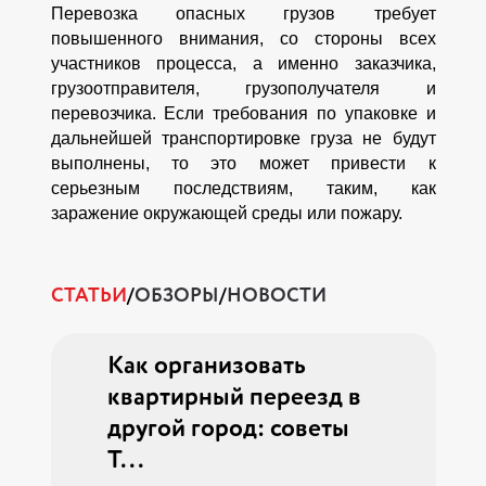
Перевозка опасных грузов требует
повышенного внимания, со стороны всех
участников процесса, а именно заказчика,
грузоотправителя, грузополучателя и
перевозчика. Если требования по упаковке и
дальнейшей транспортировке груза не будут
выполнены, то это может привести к
серьезным последствиям, таким, как
заражение окружающей среды или пожару.
СТАТЬИ
/
ОБЗОРЫ
/
НОВОСТИ
ия дорог
Как организовать
Услуги э
026: все
квартирный переезд в
грузопер
|...
другой город: советы
они нужны
Т...