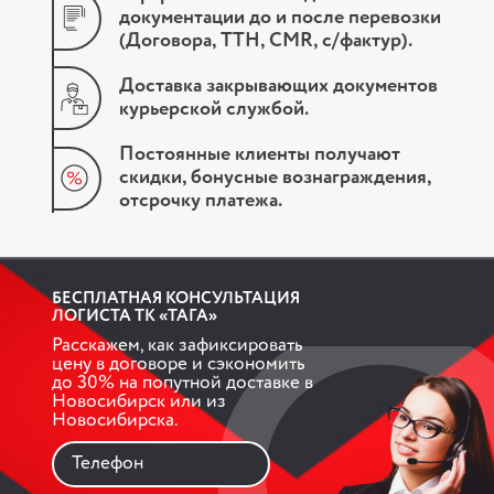
документации до и после перевозки
(Договора, ТТН, СМR, с/фактур).
Доставка закрывающих документов
курьерской службой.
Постоянные клиенты получают
скидки, бонусные вознаграждения,
отсрочку платежа.
БЕСПЛАТНАЯ КОНСУЛЬТАЦИЯ
ЛОГИСТА ТК «ТАГА»
Расскажем, как зафиксировать
цену в договоре и
сэкономить
до 30% на попутной доставке в
Новосибирск или из
Новосибирска.