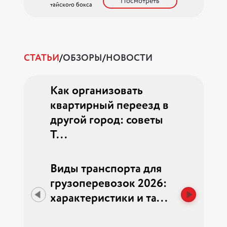
Посмотреть
чных и
тайского бокса
Пименов А.Г. АН
ношений.
"ЗДОРОВАЯ
МОЛОДЁЖЬ"
Посмотреть
СТАТЬИ
/
ОБЗОРЫ
/
НОВОСТИ
ия дорог
Как организовать
Услуги э
026: все
квартирный переезд в
грузопер
|...
другой город: советы
они нужны
Т...
лининград
Виды транспорта для
Рынок гр
ила
грузоперевозок 2026:
2026: эко
ист и...
характеристики и та...
беспилот
ст...