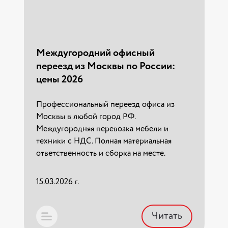
ВПД: документы и компенсация в
2026 году
Профессиональная перевозка личных
Междугородний офисный
вещей военнослужащих по всей России.
переезд из Москвы по России:
Полный пакет документов для
цены 2026
компенсации расходов в финчасти.
Работаем с ВПД.
Профессиональный переезд офиса из
Москвы в любой город РФ.
02.03.2026 г.
Междугородняя перевозка мебели и
техники с НДС. Полная материальная
Читать
ответственность и сборка на месте.
15.03.2026 г.
Читать