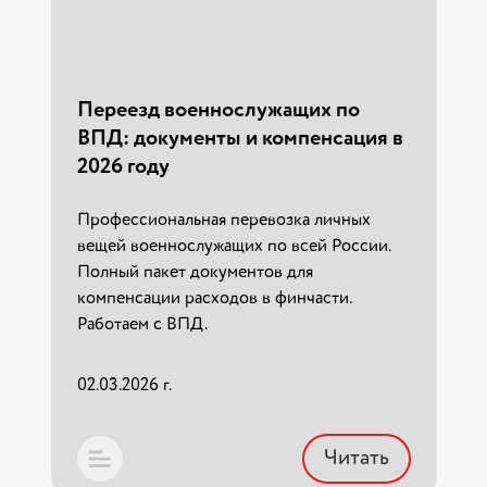
Переезд в Калининград по суше:
правила транзита, чек-лист и
составление описи
Переезд военнослужащих по
Смена жительства — стресс, а переезд в
ВПД: документы и компенсация в
Калининград по суше — сложный
2026 году
юридический квест. Рассказываем, как
обойти санкции ЕС, правильно составить
опись б/у имущества и подготовить
Профессиональная перевозка личных
документы для таможни, чтобы груз не
вещей военнослужащих по всей России.
развернули на границе.
Полный пакет документов для
компенсации расходов в финчасти.
Работаем с ВПД.
27.07.2026 г.
02.03.2026 г.
Читать
Читать