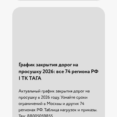
мебели и техники от компании «ТАГА».
России, чтобы сравнить динамику
изменений с текущим сезоном. На
странице доступна ссылка на актуальное
05.03.2026 г.
расписание дорожных работ.
Квартирный переезд Москва —
Читать
15.03.2025 г.
Санкт-Петербург: цены и сроки в
2026 году
Читать
Профессиональный переезд из Москвы в
График закрытия дорог на
СПб от компании «ТАГА». Доставка за 1
просушку 2026: все 74 региона РФ
день, фиксированные цены, опытные
| ТК ТАГА
грузчики. Узнайте стоимость и закажите
расчет!
Актуальный график закрытия дорог на
просушку в 2026 году. Узнайте сроки
14.01.2026 г.
ограничений в Москвы и других 74
регионах РФ. Таблица нагрузок и приказы.
"Сколько опасного груза можно
Читать
Тел: 88005059855