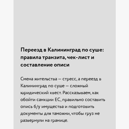
Переезд в Калининград по суше:
правила транзита, чек-лист и
составление описи
Страхование грузов при
перевозке: виды рисков и правила
Смена жительства — стресс, а переезд в
выплат 2026
Калининград по суше — сложный
юридический квест. Рассказываем, как
Узнайте, как защитить свой товар при
обойти санкции ЕС, правильно составить
междугородней доставке. Разница между
опись б/у имущества и подготовить
страхованием ответственности и Карго.
документы для таможни, чтобы груз не
Полная финансовая защита от компании
развернули на границе.
«ТАГА»