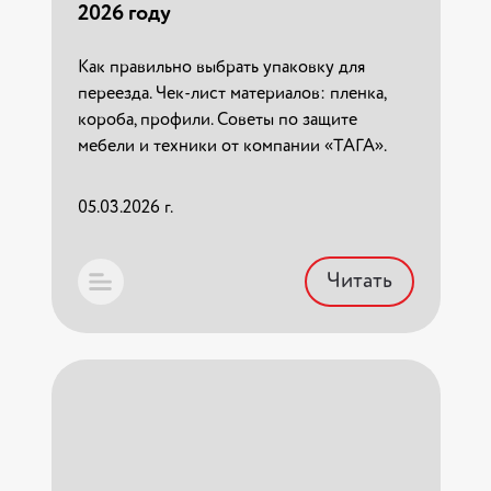
2026 году
регионах РФ. Таблица нагрузок и приказы.
Тел: 88005059855
Как правильно выбрать упаковку для
переезда. Чек-лист материалов: пленка,
22.03.2026 г.
короба, профили. Советы по защите
мебели и техники от компании «ТАГА».
Читать
05.03.2026 г.
Читать