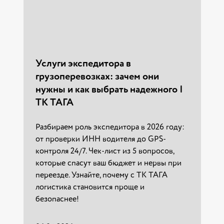
которые спасут ваш бюджет и нервы при
2026 году. Заказывайте в «ТАГА»!
переезде. Узнайте, почему с ТК ТАГА
логистика становится проще и
Как пережить переезд без стресса
01.04.2024 г.
безопаснее!
в 2026 году: 7 советов психолога и
чек-лист
Услуги экспедитора в
06.04.2026 г.
Читать
грузоперевозках: зачем они
Переезд — это не два пожара! Узнайте, как
нужны и как выбрать надежного |
сохранить нервы и вещи при переезде в
Читать
ТК ТАГА
другой город. Психологические приемы,
GPS-контроль и скидка 5% на переезд от
ТК ТАГА.
Разбираем роль экспедитора в 2026 году:
от проверки ИНН водителя до GPS-
контроля 24/7. Чек-лист из 5 вопросов,
27.03.2026 г.
которые спасут ваш бюджет и нервы при
переезде. Узнайте, почему с ТК ТАГА
Читать
логистика становится проще и
безопаснее!
Правила и особенности