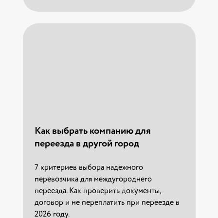
Как выбрать компанию для
переезда в другой город
7 критериев выбора надежного
перевозчика для междугороднего
Как выбрать компанию для
переезда. Как проверить документы,
переезда в другой город
договор и не переплатить при переезде в
2026 году.
7 критериев выбора надежного
перевозчика для междугороднего
11.03.2026 г.
переезда. Как проверить документы,
договор и не переплатить при переезде в
Читать
2026 году.